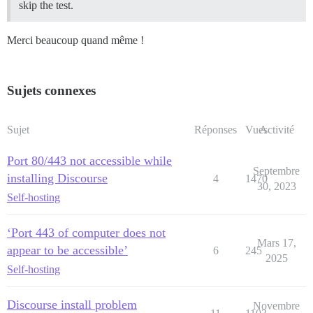
skip the test.
Merci beaucoup quand même !
Sujets connexes
Sujet
Réponses
Vues
Activité
Port 80/443 not accessible while
Septembre
installing Discourse
4
1470
30, 2023
Self-hosting
‘Port 443 of computer does not
Mars 17,
appear to be accessible’
6
245
2025
Self-hosting
Discourse install problem
Novembre