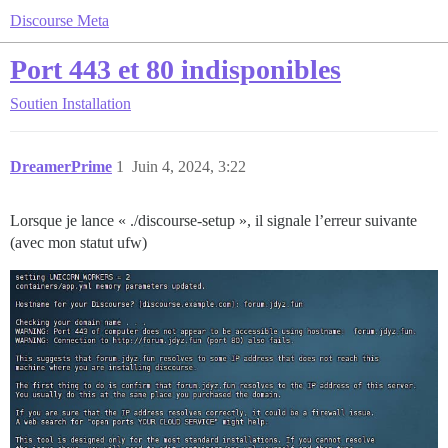
Discourse Meta
Port 443 et 80 indisponibles
Soutien
Installation
DreamerPrime
1
Juin 4, 2024, 3:22
Lorsque je lance « ./discourse-setup », il signale l’erreur suivante
(avec mon statut ufw)