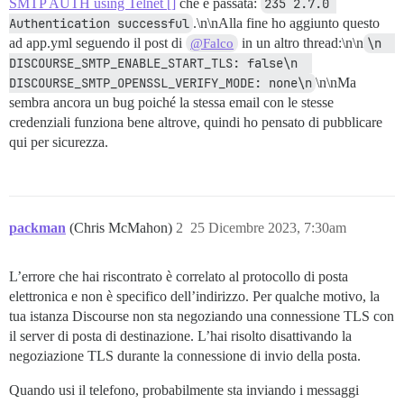
SMTP AUTH using Telnet []
che è passata:
235 2.7.0 
Authentication successful
.\n\nAlla fine ho aggiunto questo
ad app.yml seguendo il post di
in un altro thread:\n\n
\n  
@Falco
DISCOURSE_SMTP_ENABLE_START_TLS: false\n  
DISCOURSE_SMTP_OPENSSL_VERIFY_MODE: none\n
\n\nMa
sembra ancora un bug poiché la stessa email con le stesse
credenziali funziona bene altrove, quindi ho pensato di pubblicare
qui per sicurezza.
packman
(Chris McMahon)
2
25 Dicembre 2023, 7:30am
L’errore che hai riscontrato è correlato al protocollo di posta
elettronica e non è specifico dell’indirizzo. Per qualche motivo, la
tua istanza Discourse non sta negoziando una connessione TLS con
il server di posta di destinazione. L’hai risolto disattivando la
negoziazione TLS durante la connessione di invio della posta.
Quando usi il telefono, probabilmente sta inviando i messaggi