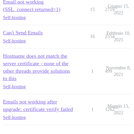
Email not working
Giugno 15,
(SSL_connect returned=1)
15
2719
2022
Self-hosting
Can't Send Emails
Febbraio 10,
16
2554
2025
Self-hosting
Hostname does not match the
server certificate - none of the
Novembre 8,
other threads provide solutions
1
499
2021
to this
Self-hosting
Emails not working after
Maggio 13,
upgrade: certificate verify failed
1
1262
2022
Self-hosting