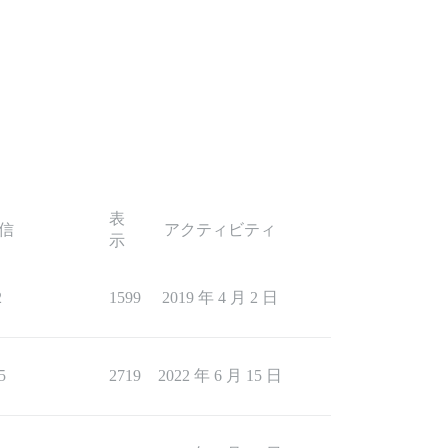
表
信
アクティビティ
示
2
1599
2019 年 4 月 2 日
5
2719
2022 年 6 月 15 日