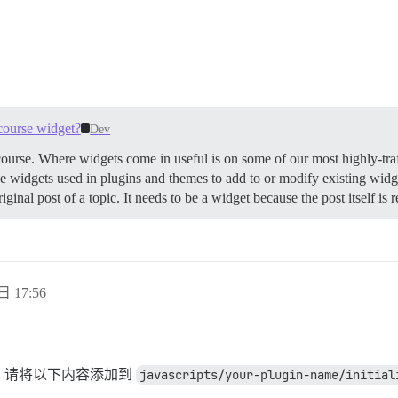
course widget?
Dev
urse. Where widgets come in useful is on some of our most highly-traff
ee widgets used in plugins and themes to add to or modify existing widg
riginal post of a topic. It needs to be a widget because the post itself i
日 17:56
，请将以下内容添加到
javascripts/your-plugin-name/initial