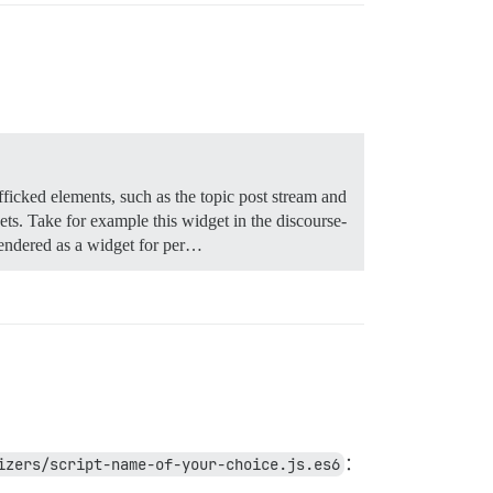
icked elements, such as the topic post stream and
ets. Take for example this widget in the discourse-
s rendered as a widget for per…
izers/script-name-of-your-choice.js.es6
：