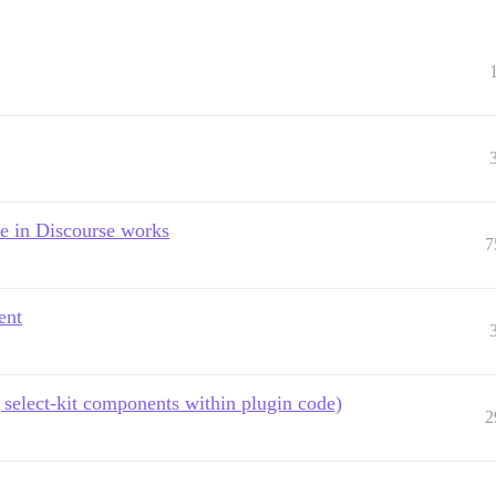
e in Discourse works
7
ent
select-kit components within plugin code)
2