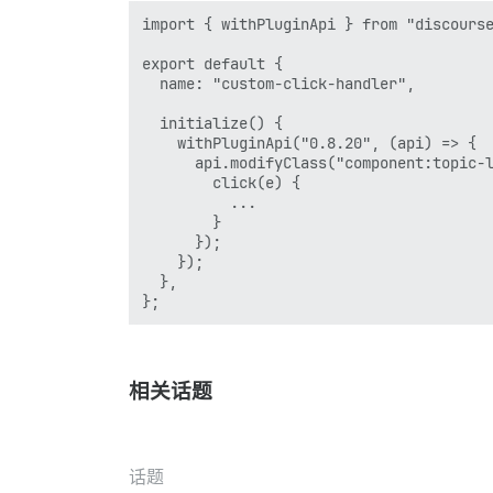
import { withPluginApi } from "discourse
export default {

  name: "custom-click-handler",

  initialize() {

    withPluginApi("0.8.20", (api) => {

      api.modifyClass("component:topic-l
        click(e) {

          ...

        }

      });

    });

  },

相关话题
话题