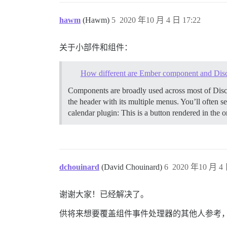
hawm
(Hawm)
5
2020 年10 月 4 日 17:22
关于小部件和组件：
How different are Ember component and Dis
Components are broadly used across most of Disco
the header with its multiple menus. You’ll often s
calendar plugin: This is a button rendered in the o
dchouinard
(David Chouinard)
6
2020 年10 月 4 
谢谢大家！已经解决了。
供将来想要覆盖组件事件处理器的其他人参考