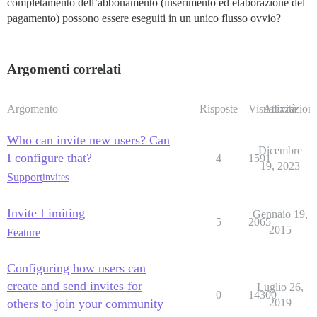
completamento dell’abbonamento (inserimento ed elaborazione del
pagamento) possono essere eseguiti in un unico flusso ovvio?
Argomenti correlati
Argomento
Risposte
Visualizzazioni
Attività
Who can invite new users? Can
Dicembre
I configure that?
4
1591
19, 2023
Support
invites
Invite Limiting
Gennaio 19,
5
2065
2015
Feature
Configuring how users can
create and send invites for
Luglio 26,
0
14300
others to join your community
2019