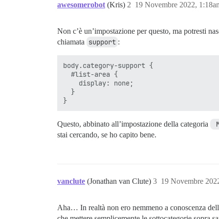
awesomerobot
(Kris)
2
19 Novembre 2022, 1:18a
Non c’è un’impostazione per questo, ma potresti nas
chiamata
support
:
body.category-support {

  #list-area {

    display: none;

  }

Questo, abbinato all’impostazione della categoria
 
stai cercando, se ho capito bene.
vanclute
(Jonathan van Clute)
3
19 Novembre 2022
Aha… In realtà non ero nemmeno a conoscenza delle 
che mettere semplicemente le sottocategorie sopra