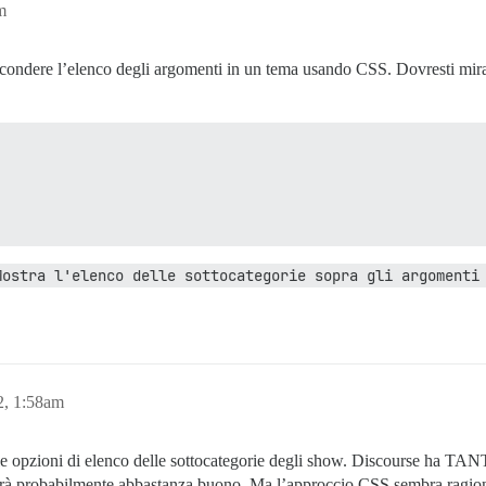
m
condere l’elenco degli argomenti in un tema usando CSS. Dovresti mirar
Mostra l'elenco delle sottocategorie sopra gli argomenti
, 1:58am
opzioni di elenco delle sottocategorie degli show. Discourse ha TANT
 sarà probabilmente abbastanza buono. Ma l’approccio CSS sembra ragi