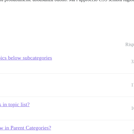
Risp
pics below subcategories
3
1
 in topic list?
1
w in Parent Categories?