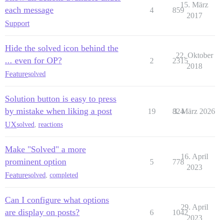
15. März
each message
4
859
2017
Support
Hide the solved icon behind the
22. Oktober
... even for OP?
2
2315
2018
Feature
solved
Solution button is easy to press
by mistake when liking a post
19
824
3. März 2026
UX
solved
,
reactions
Make "Solved" a more
16. April
prominent option
5
778
2023
Feature
solved
,
completed
Can I configure what options
29. April
are display on posts?
6
1042
2023