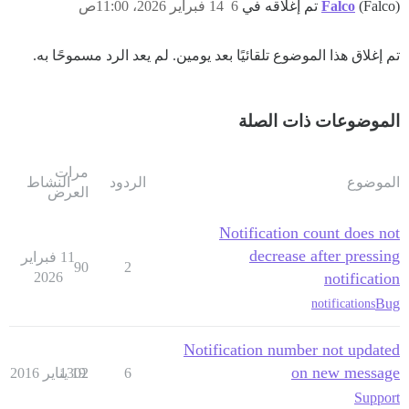
(Falco) تم إغلاقه في
Falco
6
14 فبراير 2026، 11:00ص
تم إغلاق هذا الموضوع تلقائيًا بعد يومين. لم يعد الرد مسموحًا به.
الموضوعات ذات الصلة
مرات
الموضوع
الردود
النشاط
العرض
Notification count does not
decrease after pressing
11 فبراير
90
2
2026
notification
Bug
notifications
Notification number not updated
on new message
6
19 يناير 2016
1302
Support