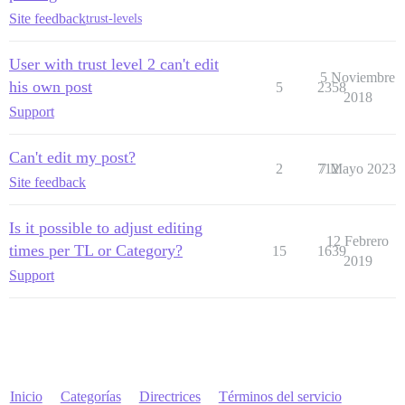
Site feedback
trust-levels
User with trust level 2 can't edit
5 Noviembre
his own post
5
2358
2018
Support
Can't edit my post?
2
712
7 Mayo 2023
Site feedback
Is it possible to adjust editing
12 Febrero
times per TL or Category?
15
1639
2019
Support
Inicio
Categorías
Directrices
Términos del servicio