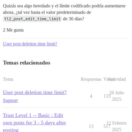
Quizás sea algo heredado y el límite codificado podría aumentarse
ahora, ¿tal vez hasta el valor predeterminado de
tl2_post_edit_time_limit
de 30 días?
2 Me gusta
User post deletion time limit?
Temas relacionados
Tema
Respuestas
Vistas
Actividad
User post deletion time limit?
26 Julio
4
133
2025
Support
Trust Level 1 -- Basic : Edit
own posts for 3 - 5 days after
12 Febrero
13
517
posting
2025