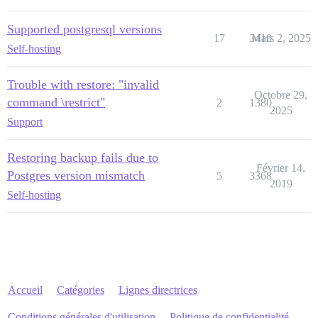
Supported postgresql versions
17
3410
Mars 2, 2025
Self-hosting
Trouble with restore: "invalid
Octobre 29,
command \restrict"
2
1380
2025
Support
Restoring backup fails due to
Février 14,
Postgres version mismatch
5
3368
2019
Self-hosting
Accueil
Catégories
Lignes directrices
Conditions générales d'utilisation
Politique de confidentialité