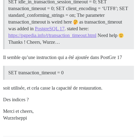
SET idle_in_transaction_session_timeout = 0; SET
transaction_timeout = 0; SET client_encoding = ‘UTF8’; SET
standard_conforming_strings = on; The parameter
transaction_timeout is weird here
as transaction_timeout
was added in
PostgreSQL 17
. stated here:
https://pgpedia.info/t/transaction_timeout.html
Need help
Thanks ! Cheers, Wurze…
Il semble qu’une instruction qui a été ajoutée dans PostGre 17
SET transaction_timeout = 0
soit utilisée, et cela casse la capacité de restauration.
Des indices ?
Merci et cheers,
Wurzelseppi