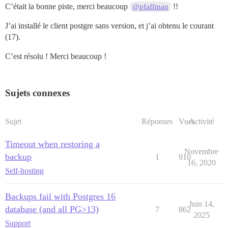
C’était la bonne piste, merci beaucoup
!!
@pfaffman
J’ai installé le client postgre sans version, et j’ai obtenu le courant
(17).
C’est résolu ! Merci beaucoup !
Sujets connexes
Sujet
Réponses
Vues
Activité
Timeout when restoring a
Novembre
backup
1
910
16, 2020
Self-hosting
Backups fail with Postgres 16
Juin 14,
database (and all PG>13)
7
862
2025
Support