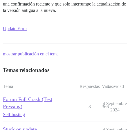
una confirmación reciente y que solo interrumpe la actualización de
la versión antigua a la nueva.
Update Error
mostrar publicación en el tema
Temas relacionados
Tema
Respuestas
Vistas
Actividad
Forum Full Crash (Test
4 Septiembre
Pressing)
8
366
2024
Self-hosting
Stuck on update
4 Septiembre