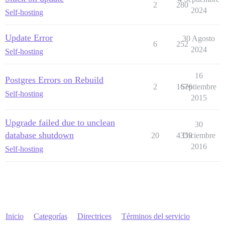
2
280
2024
Self-hosting
Update Error
30 Agosto
6
252
2024
Self-hosting
16
Postgres Errors on Rebuild
2
1676
Septiembre
Self-hosting
2015
Upgrade failed due to unclean
30
database shutdown
20
4359
Diciembre
2016
Self-hosting
Inicio
Categorías
Directrices
Términos del servicio