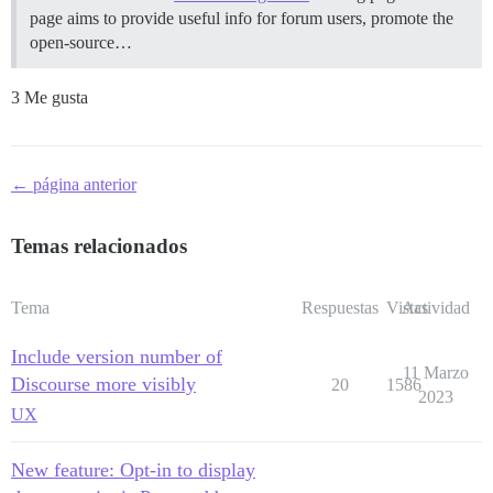
page aims to provide useful info for forum users, promote the
open-source…
3 Me gusta
← página anterior
Temas relacionados
Tema
Respuestas
Vistas
Actividad
Include version number of
11 Marzo
Discourse more visibly
20
1586
2023
UX
New feature: Opt-in to display