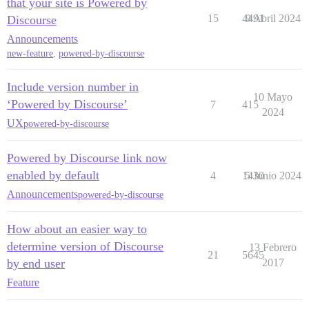
that your site is Powered by
15
4491
9 Abril 2024
Discourse
Announcements
new-feature
,
powered-by-discourse
Include version number in
10 Mayo
‘Powered by Discourse’
7
415
2024
UX
powered-by-discourse
Powered by Discourse link now
enabled by default
4
1430
5 Junio 2024
Announcements
powered-by-discourse
How about an easier way to
determine version of Discourse
13 Febrero
21
5645
by end user
2017
Feature