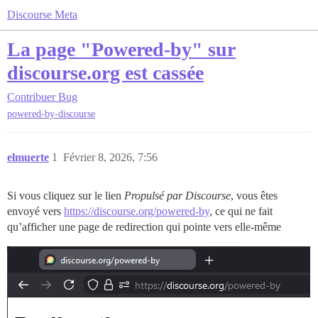
Discourse Meta
La page "Powered-by" sur
discourse.org est cassée
Contribuer
Bug
powered-by-discourse
elmuerte
1
Février 8, 2026, 7:56
Si vous cliquez sur le lien
Propulsé par Discourse
, vous êtes
envoyé vers
https://discourse.org/powered-by
, ce qui ne fait
qu’afficher une page de redirection qui pointe vers elle-même