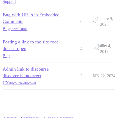
Support
Bug with URLs in Embedded
Octobre 9,
Comments
0
87
2025
Bug
pr-welcome
Posting a link to the site root
Juillet 4,
doesn't open
4
953
2017
Bug
Admin link to discourse
discover is incorrect
2
228
Mai 22, 2024
UX
discourse-discover