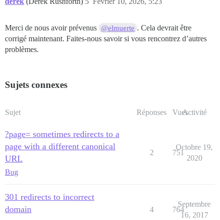
derek
(Derek Rushforth)
5
Février 10, 2026, 5:23
Merci de nous avoir prévenus
. Cela devrait être
@elmuerte
corrigé maintenant. Faites-nous savoir si vous rencontrez d’autres
problèmes.
Sujets connexes
Sujet
Réponses
Vues
Activité
?page= sometimes redirects to a
page with a different canonical
Octobre 19,
2
751
URL
2020
Bug
301 redirects to incorrect
Septembre
domain
4
764
16, 2017