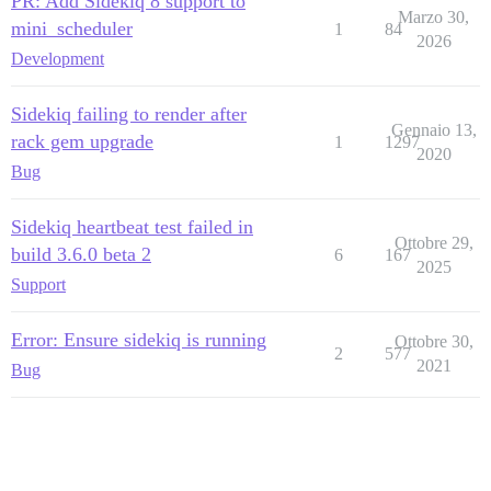
PR: Add Sidekiq 8 support to
Marzo 30,
mini_scheduler
1
84
2026
Development
Sidekiq failing to render after
Gennaio 13,
rack gem upgrade
1
1297
2020
Bug
Sidekiq heartbeat test failed in
Ottobre 29,
build 3.6.0 beta 2
6
167
2025
Support
Error: Ensure sidekiq is running
Ottobre 30,
2
577
2021
Bug