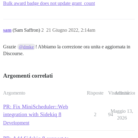
Bulk award badge does not update grant_count
sam
(Sam Saffron)
2
21 Giugno 2022, 2:14am
Grazie
! Abbiamo la correzione ora unita e aggiornata in
@dmke
Discourse.
Argomenti correlati
Argomento
Risposte
Visualizzazioni
Attività
PR: Fix MiniScheduler::Web
Maggio 13,
integration with Sidekiq 8
2
94
2026
Development