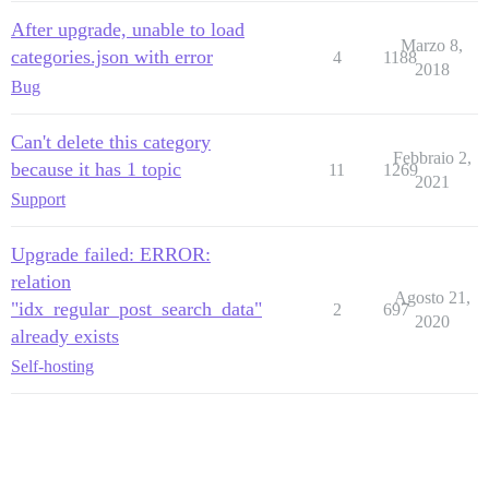
After upgrade, unable to load
Marzo 8,
categories.json with error
4
1188
2018
Bug
Can't delete this category
Febbraio 2,
because it has 1 topic
11
1269
2021
Support
Upgrade failed: ERROR:
relation
Agosto 21,
"idx_regular_post_search_data"
2
697
2020
already exists
Self-hosting