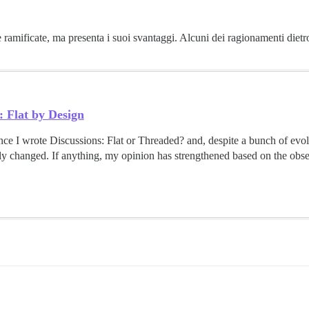
ificate, ma presenta i suoi svantaggi. Alcuni dei ragionamenti dietro la
: Flat by Design
since I wrote Discussions: Flat or Threaded? and, despite a bunch of evo
y changed. If anything, my opinion has strengthened based on the obse