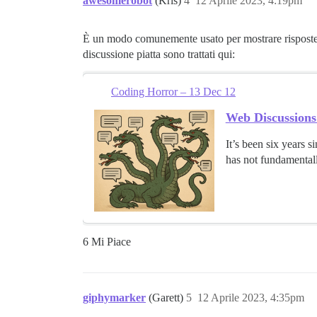
awesomerobot
(Kris)
4
12 Aprile 2023, 4:19pm
È un modo comunemente usato per mostrare risposte ram
discussione piatta sono trattati qui:
Coding Horror – 13 Dec 12
Web Discussions
It’s been six years 
has not fundamentall
6 Mi Piace
giphymarker
(Garett)
5
12 Aprile 2023, 4:35pm