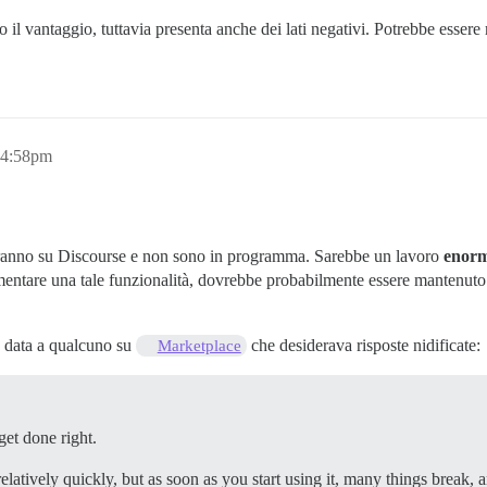
o il vantaggio, tuttavia presenta anche dei lati negativi. Potrebbe esse
 4:58pm
heranno su Discourse e non sono in programma. Sarebbe un lavoro
enor
ntare una tale funzionalità, dovrebbe probabilmente essere mantenuto 
e data a qualcuno su
che desiderava risposte nidificate:
Marketplace
 get done right.
latively quickly, but as soon as you start using it, many things break, a