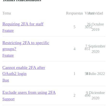
Tema
Respuestas
Vistas
Actividad
Requiring 2FA for staff
26 Octubre
5
3052
2019
Feature
Restricting 2FA to specific
7 Septiembre
groups?
4
851
2020
Feature
Cannot enable 2FA after
OAuth2 login
1
581
9 Julio 2022
Bug
Exclude users from using 2FA
9 Diciembre
2
496
2020
Support