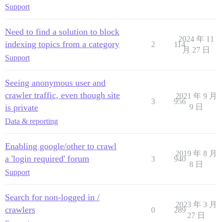
Support
Need to find a solution to block
2024 年 11
indexing topics from a category
2
114
月 27 日
Support
Seeing anonymous user and
crawler traffic, even though site
2021 年 9 月
3
956
is private
9 日
Data & reporting
Enabling google/other to crawl
2019 年 8 月
a 'login required' forum
3
940
8 日
Support
Search for non-logged in /
2023 年 3 月
crawlers
0
289
27 日