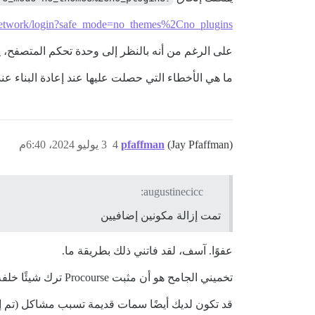
aa.network/login?safe_mode=no_themes%2Cno_plugins
على الرغم من أنه بالنظر إلى وحدة تحكم المتصفح، يبدو أن الخ
ما هي الأخطاء التي حصلت عليها عند إعادة البناء عن
(Jay Pfaffman)
pfaffman
4
3 يوليو 2024، 6:40م
augustinecicc:
تمت إزالة مكونين إضافيين
عفوًا. آسف، لقد فاتني ذلك بطريقة ما.
تخميني الجامح هو أن مثبت Procourse ترك شيئًا خلفه يسبب مشكلة، على الرغم من أنه بدون السجلات، فهذا مجرد تخمين.
قد تكون لديك أيضًا سمات قديمة تسبب مشاكل (تم إصلاحها الآن بواسط