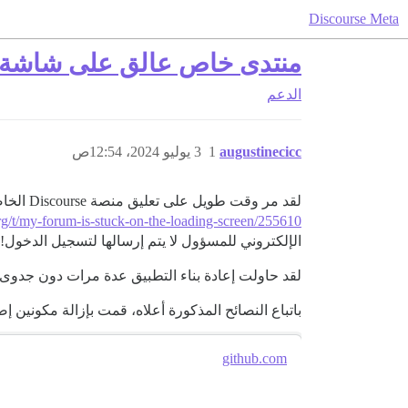
Discourse Meta
منتدى خاص عالق على شاشة 
الدعم
augustinecicc
1
3 يوليو 2024، 12:54ص
لقد مر وقت طويل على تعليق منصة Discourse الخاصة بنا على شاشة التحميل، وأخيراً وجدت مصطلح بحث أدى إلى بعض المساعدة. ومع ذلك، باتباع النصائح الواردة في
org/t/my-forum-is-stuck-on-the-loading-screen/255610،
الإلكتروني للمسؤول لا يتم إرسالها لتسجيل الدخول
لقد حاولت إعادة بناء التطبيق عدة مرات دون جدوى. 
باتباع النصائح المذكورة أعلاه، قمت بإزالة مكونين 
github.com