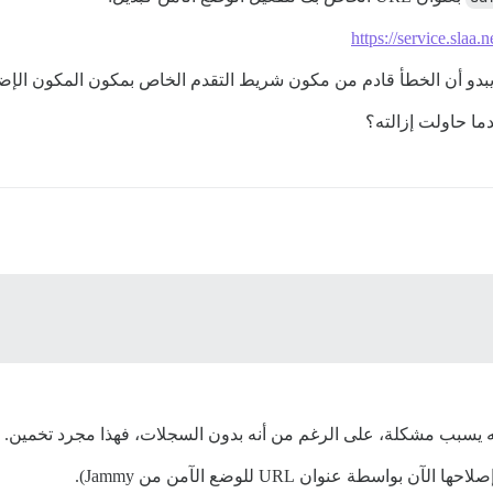
https://service.sl
طأ قادم من مكون شريط التقدم الخاص بمكون المكون الإضافي لتثبيت procourse كما يق
دما حاولت إزالته؟
ة عنوان URL للوضع الآمن من Jammy).