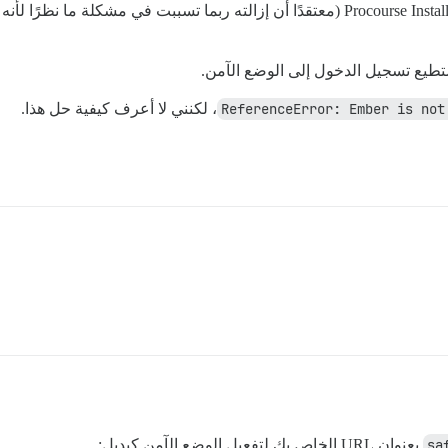
ومع ذلك، فشل إعادة البناء تمامًا، لذا أعدت تثبيت Procourse Installer (معتقدًا أن إزالته ر
ستطيع تسجيل الدخول إلى الوضع الآمن.
ReferenceError: Ember is not
، لكنني لا أعرف كيفية حل هذا.
بعنوان URL الخاص بك لتفعيل الوضع الآمن كبديل: