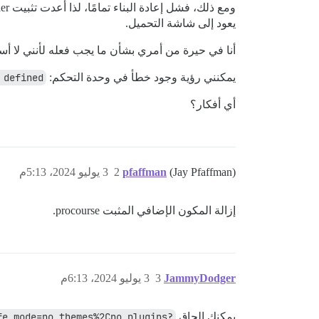
يعود إلى شاشة التحميل.
أنا في حيرة من أمري بشأن ما يجب فعله لأنني لا أ
يمكنني رؤية وجود خطأ في وحدة التحكم:
 defined
أي أفكار؟
(Jay Pfaffman)
pfaffman
2
3 يوليو 2024، 5:13م
إزالة المكون الإضافي المثبت procourse.
JammyDodger
3
3 يوليو 2024، 6:13م
يمكنك إلحاق
?safe_mode=no_themes%2Cno_plugins