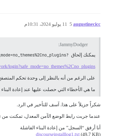
augustinecicc
5
11 يوليو 2024، 10:31م
JammyDodger:
يمكنك إلحاق
?safe_mode=no_themes%2Cno_plugins
network/login?safe_mode=no_themes%2Cno_plugins
على الرغم من أنه بالنظر إلى وحدة تحكم المتصفح، يبدو أن ا
ما هي الأخطاء التي حصلت عليها عند إعادة البناء 
شكراً جزيلاً على هذا. آسف للتأخير في الرد.
عندما جربت رابط الوضع الآمن المعدل، تمكنت من ت
أنا أرفق “السجل” من إعادة البناء الفاشلة
discourseinstalllog1.txt
(49.7 KB)