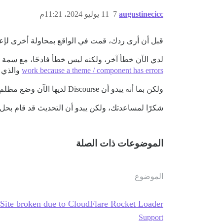
augustinecicc
7
11 يوليو 2024، 11:21م
قبل أن أرى ردك، قمت في الواقع بمحاولة أخرى لإعادة البناء بعد إزالة Procourse Installer (بعد إجراء
لدي الآن خطأ آخر، ولكنه ليس خطأ فادحًا، مع سمة Discourse Dark Mode التي كنت أستخدمها - يبدو أنها لم يتم تحديثها إلى Ember 5 من خلال النظر إلى
work because a theme / component has errors
والذي 
ولكن بما أنه يبدو أن Discourse لديها الآن وضع مظلم تلقائي متاح
شكرًا لمساعدتك، ولكن يبدو أن التحديث قد قام بحل 
الموضوعات ذات الصلة
الموضوع
Site broken due to CloudFlare Rocket Loader
Support