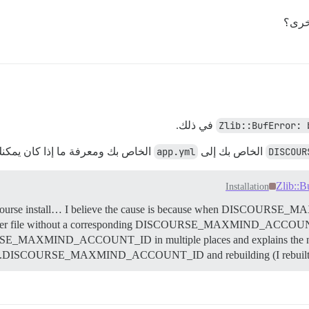
Zlib::BufError: 
في ذلك.
DISCOUR
الخاص بك إلى
app.yml
الخاص بك ومعرفة ما إذا كان يمكنك 
Installation
 Discourse install… I believe the cause is because when DISCOURS
iner file without a corresponding DISCOURSE_MAXMIND_ACCO
_MAXMIND_ACCOUNT_ID in multiple places and explains the need 
DISCOURSE_MAXMIND_ACCOUNT_ID and rebuilding (I rebuilt twice, 