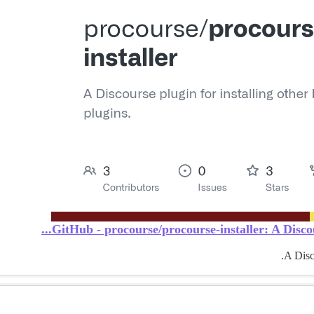
GitHub - procourse/procourse-installer: A Discour
A Disc