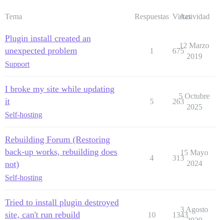
Tema
Respuestas
Vistas
Actividad
Plugin install created an
12 Marzo
unexpected problem
1
675
2019
Support
I broke my site while updating
5 Octubre
it
5
263
2025
Self-hosting
Rebuilding Forum (Restoring
back-up works, rebuilding does
15 Mayo
4
313
not)
2024
Self-hosting
Tried to install plugin destroyed
3 Agosto
site, can't run rebuild
10
1343