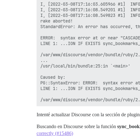
I, [2022-03-08T17:16:03.605966 #1]  INFO
I, [2022-03-08T17:16:08.549201 #1]  INFO
I, [2022-03-08T17:16:08.549823 #1]  INFO
rake aborted!

StandardError: An error has occurred, th
ERROR:  syntax error at or near "CASCADE
LINE 1: ...ION IF EXISTS sync_bookmarks_
                                        
/var/www/discourse/vendor/bundle/ruby/2.
...

/usr/local/bin/bundle:25:in `<main>'

Caused by:

PG::SyntaxError: ERROR:  syntax error at
LINE 1: ...ION IF EXISTS sync_bookmarks_
                                        
Intenté actualizar Discourse con la sección de plug
Buscando en Discourse sobre la función
sync_book
correctly (#15486)