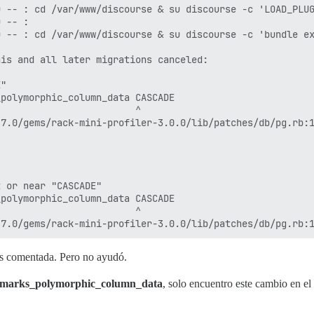
 -- : cd /var/www/discourse & su discourse -c 'LOAD_PLUG
 -- : 

 -- : cd /var/www/discourse & su discourse -c 'bundle ex
is and all later migrations canceled:

"

polymorphic_column_data CASCADE

                        ^

7.0/gems/rack-mini-profiler-3.0.0/lib/patches/db/pg.rb:1
 or near "CASCADE"

polymorphic_column_data CASCADE

                        ^

ins comentada. Pero no ayudó.
marks_polymorphic_column_data
, solo encuentro este cambio en e