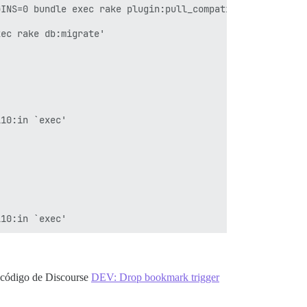
INS=0 bundle exec rake plugin:pull_compatible_all'

ec rake db:migrate'

10:in `exec'

l código de Discourse
DEV: Drop bookmark trigger