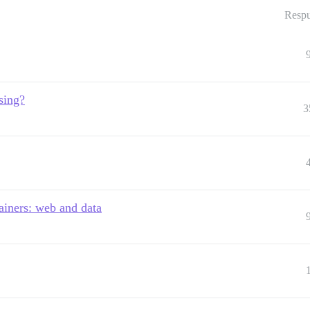
Respu
sing?
3
ainers: web and data