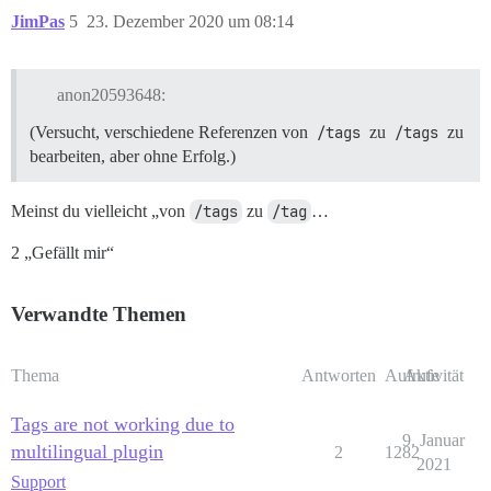
JimPas
5
23. Dezember 2020 um 08:14
anon20593648:
(Versucht, verschiedene Referenzen von
/tags
zu
/tags
zu
bearbeiten, aber ohne Erfolg.)
Meinst du vielleicht „von
/tags
zu
/tag
…
2 „Gefällt mir“
Verwandte Themen
Thema
Antworten
Aufrufe
Aktivität
Tags are not working due to
9. Januar
multilingual plugin
2
1282
2021
Support