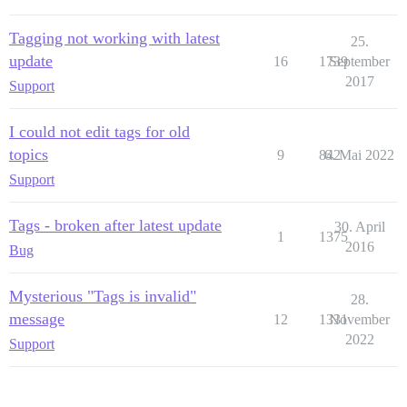
Tagging not working with latest
25.
update
16
1739
September
2017
Support
I could not edit tags for old
topics
9
842
6. Mai 2022
Support
Tags - broken after latest update
30. April
1
1375
2016
Bug
Mysterious "Tags is invalid"
28.
message
12
1331
November
2022
Support