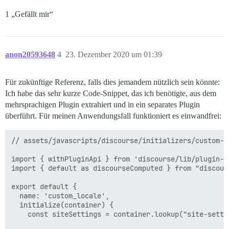
1 „Gefällt mir“
anon20593648
4
23. Dezember 2020 um 01:39
Für zukünftige Referenz, falls dies jemandem nützlich sein könnte:
Ich habe das sehr kurze Code-Snippet, das ich benötigte, aus dem
mehrsprachigen Plugin extrahiert und in ein separates Plugin
überführt. Für meinen Anwendungsfall funktioniert es einwandfrei:
// assets/javascripts/discourse/initializers/custom-l
import { withPluginApi } from 'discourse/lib/plugin-ap
import { default as discourseComputed } from "discour
export default {

  name: 'custom_locale',

  initialize(container) {

    const siteSettings = container.lookup("site-settin