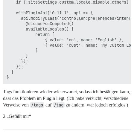
    if (!siteSettings.custom_locale_disable_others) re
    withPluginApi('0.11.1', api => {

      api.modifyClass('controller:preferences/interfac
        @discourseComputed()

        availableLocales() {

            return [

                { value: 'en', name: 'English' },

                { value: 'cust', name: 'My Custom Loca
            ]

        }

      });

    });

  }

Tags funktionieren wieder wie erwartet, sodass ich bestätigen kann,
dass das Problem im Plugin liegt. (Ich habe versucht, verschiedene
Verweise von
/tags
auf
/tag
zu ändern, war jedoch erfolglos.)
2 „Gefällt mir“