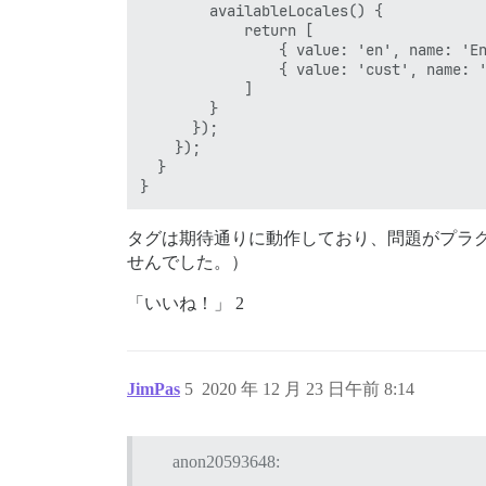
        availableLocales() {

            return [

                { value: 'en', name: 'En
                { value: 'cust', name: '
            ]

        }

      });

    });

  }

タグは期待通りに動作しており、問題がプラ
せんでした。）
「いいね！」 2
JimPas
5
2020 年 12 月 23 日午前 8:14
anon20593648: