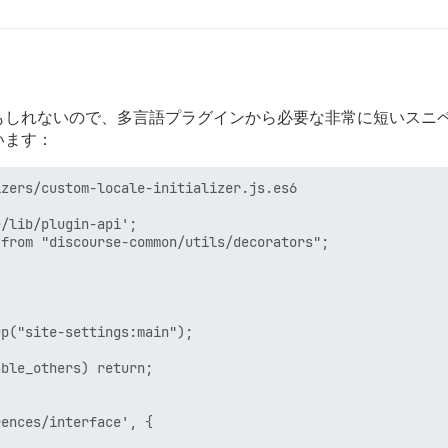
もしれないので、多言語プラグインから必要な非常に短いスニ
います：
zers/custom-locale-initializer.js.es6

/lib/plugin-api';

from "discourse-common/utils/decorators";

p("site-settings:main");

ble_others) return;

ences/interface', {
