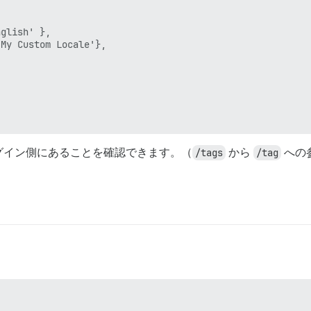
glish' },

My Custom Locale'},

グイン側にあることを確認できます。（
/tags
から
/tag
への