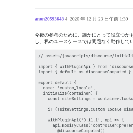
anon20593648
4
2020 年 12 月 23 日午前 1:39
今後の参考のために、誰かにとって役立つか
し、私のユースケースでは問題なく動作して
// assets/javascripts/discourse/initiali
import { withPluginApi } from 'discourse
import { default as discourseComputed } 
export default {

  name: 'custom_locale',

  initialize(container) {

    const siteSettings = container.looku
    if (!siteSettings.custom_locale_disa
    withPluginApi('0.11.1', api => {

      api.modifyClass('controller:prefer
        @discourseComputed()
