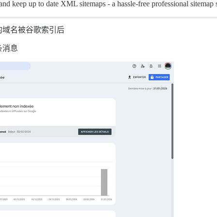
 and keep up to date XML sitemaps - a hassle-free professional sitem
的域名被谷歌索引后
条消息