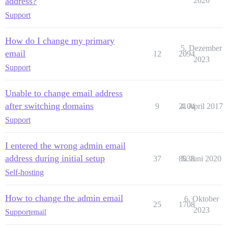
address?
2020
Support
How do I change my primary
5. Dezember
email
12
2094
2023
Support
Unable to change email address
after switching domains
9
2104
4. April 2017
Support
I entered the wrong admin email
address during initial setup
37
8038
5. Juni 2020
Self-hosting
How to change the admin email
6. Oktober
25
1708
2023
Support
email