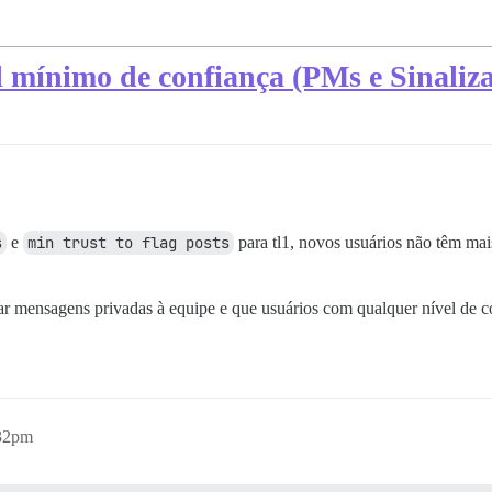
l mínimo de confiança (PMs e Sinaliz
s
e
min trust to flag posts
para tl1, novos usuários não têm mai
r mensagens privadas à equipe e que usuários com qualquer nível de co
:32pm