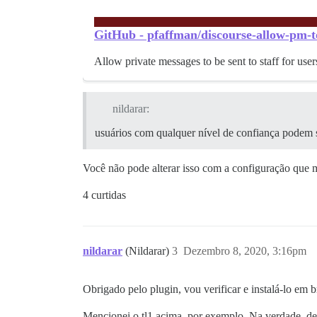
GitHub - pfaffman/discourse-allow-pm-to-s
Allow private messages to be sent to staff for us
nildarar:
usuários com qualquer nível de confiança podem s
Você não pode alterar isso com a configuração que 
4 curtidas
nildarar
(Nildarar)
3
Dezembro 8, 2020, 3:16pm
Obrigado pelo plugin, vou verificar e instalá-lo em b
Mencionei o tl1 acima, por exemplo. Na verdade, d