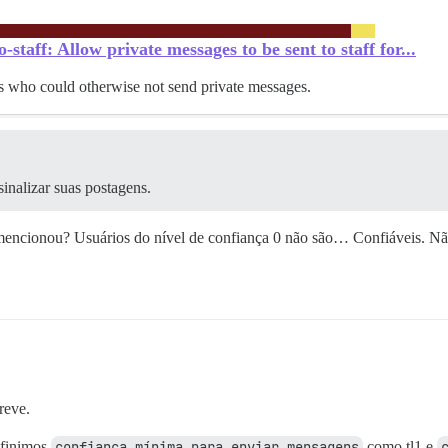
taff: Allow private messages to be sent to staff for...
ers who could otherwise not send private messages.
inalizar suas postagens.
mencionou? Usuários do nível de confiança 0 não são… Confiáveis. Não
reve.
efinimos
confiança mínima para enviar mensagens
como tl1 e