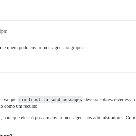
48pm
role quem pode enviar mensagens ao grupo.
chava que
min trust to send messages
deveria sobrescrever essa 
do como um recurso.
l1, para que eles só possam enviar mensagens aos administradores. Com 
uturas?