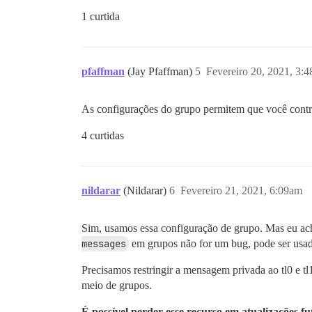
1 curtida
pfaffman
(Jay Pfaffman)
5
Fevereiro 20, 2021, 3:
As configurações do grupo permitem que você cont
4 curtidas
nildarar
(Nildarar)
6
Fevereiro 21, 2021, 6:09am
Sim, usamos essa configuração de grupo. Mas eu a
messages
em grupos não for um bug, pode ser usa
Precisamos restringir a mensagem privada ao tl0 e t
meio de grupos.
É possível perder esse recurso em atualizações f