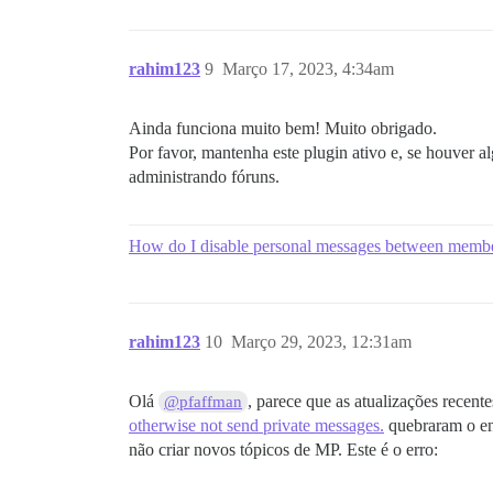
rahim123
9
Março 17, 2023, 4:34am
Ainda funciona muito bem! Muito obrigado.
Por favor, mantenha este plugin ativo e, se houver 
administrando fóruns.
How do I disable personal messages between membe
rahim123
10
Março 29, 2023, 12:31am
Olá
, parece que as atualizações recent
@pfaffman
otherwise not send private messages.
quebraram o env
não criar novos tópicos de MP. Este é o erro: