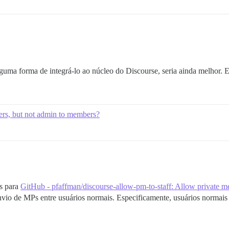
alguma forma de integrá-lo ao núcleo do Discourse, seria ainda melhor. 
rs, but not admin to members?
es para
GitHub - pfaffman/discourse-allow-pm-to-staff: Allow private mes
io de MPs entre usuários normais. Especificamente, usuários normais 