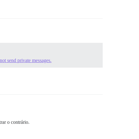
 not send private messages.
ar o contrário.