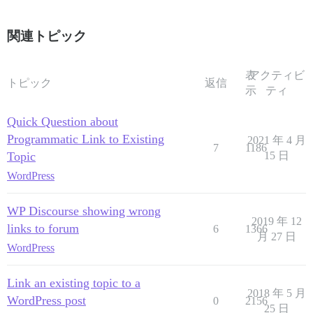
関連トピック
表
アクティビ
トピック
返信
示
ティ
Quick Question about
Programmatic Link to Existing
2021 年 4 月
7
1186
Topic
15 日
WordPress
WP Discourse showing wrong
2019 年 12
links to forum
6
1366
月 27 日
WordPress
Link an existing topic to a
2018 年 5 月
WordPress post
0
2156
25 日