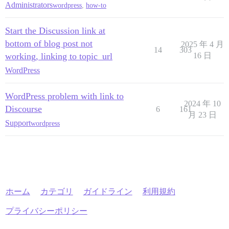
Administrators
wordpress
,
how-to
Start the Discussion link at
bottom of blog post not
2025 年 4 月
14
303
working, linking to topic_url
16 日
WordPress
WordPress problem with link to
2024 年 10
Discourse
6
161
月 23 日
Support
wordpress
ホーム
カテゴリ
ガイドライン
利用規約
プライバシーポリシー