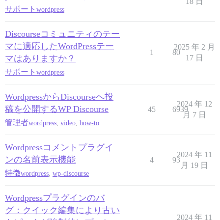
18 日
サポート
wordpress
Discourseコミュニティのテー
マに適応したWordPressテー
2025 年 2 月
1
80
マはありますか？
17 日
サポート
wordpress
WordpressからDiscourseへ投
2024 年 12
稿を公開するWP Discourse
45
6939
月 7 日
管理者
wordpress
,
video
,
how-to
Wordpressコメントプラグイ
2024 年 11
ンの名前表示機能
4
93
月 19 日
特徴
wordpress
,
wp-discourse
Wordpressプラグインのバ
グ：クイック編集により古い
2024 年 11