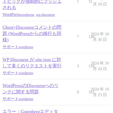
トピックが強制的にプッシュ
1
51
月 19 日
される
WordPress
wordpress
,
wp-discourse
Ghost+Discourseコメントの問
題 (WordPressからの移行も同
2024 年 10
7
146
様)
月 30 日
サポート
wordpress
WP Discourse が site.json に対
2024 年 10
して多くのリクエストを実行
3
118
月 24 日
サポート
wordpress
WordPressのDiscourseへのリ
2024 年 10
ンクに関する問題
6
161
月 23 日
サポート
wordpress
エラー：Gutenbergエディタ