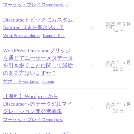
マーケットプレイス
wordpress
,
ai
Discourseトピックにカスタム
2025 年 5 月
featured_linkを書き込む？
4
128
24 日
WordPress
wordpress
,
featured-link
WordPress Discourseブリッジ
を通じてユーザーメタデータ
2025 年 5 月
を引き継ぐことに関して経験
2
129
22 日
のある方はいますか？
サポート
wordpress
,
patreon
【有料】Wordpressから
DiscourseへのデータSQLマイ
2025 年 5 月
2
107
グレーション開発者募集
22 日
マーケットプレイス
wordpress