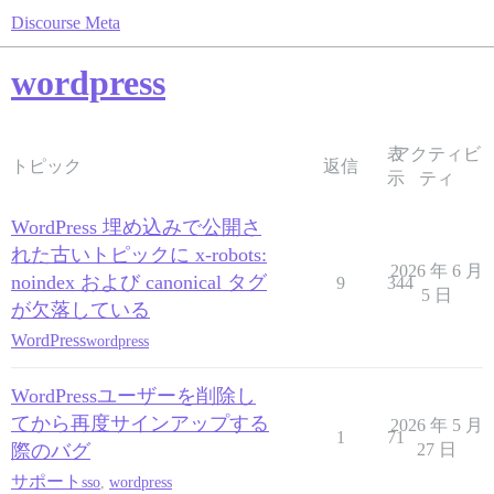
Discourse Meta
wordpress
表
アクティビ
トピック
返信
示
ティ
WordPress 埋め込みで公開さ
れた古いトピックに x-robots:
2026 年 6 月
noindex および canonical タグ
9
344
5 日
が欠落している
WordPress
wordpress
WordPressユーザーを削除し
てから再度サインアップする
2026 年 5 月
1
71
際のバグ
27 日
サポート
sso
,
wordpress