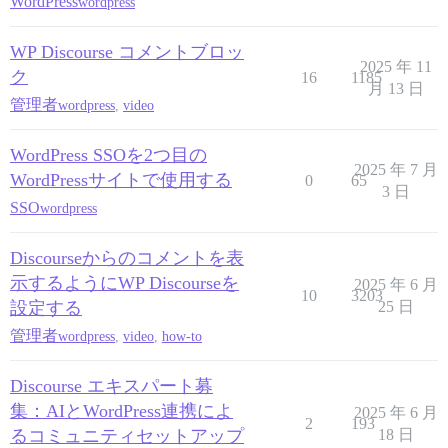
WordPress
wordpress
WP Discourse コメントブロッ
2025 年 11
ク
16
1185
月 13 日
管理者
wordpress
,
video
WordPress SSOを2つ目の
2025 年 7 月
WordPressサイトで使用する
0
65
3 日
SSO
wordpress
Discourseからのコメントを表
示するようにWP Discourseを
2025 年 6 月
10
3203
設定する
25 日
管理者
wordpress
,
video
,
how-to
Discourse エキスパート募
集：AIとWordPress連携によ
2025 年 6 月
2
193
るコミュニティセットアップ
18 日