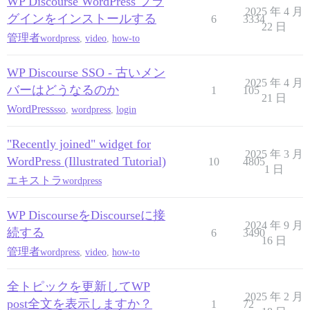
WP Discourse WordPress プラ
2025 年 4 月
グインをインストールする
6
3334
22 日
管理者
wordpress
,
video
,
how-to
WP Discourse SSO - 古いメン
2025 年 4 月
バーはどうなるのか
1
105
21 日
WordPress
sso
,
wordpress
,
login
"Recently joined" widget for
2025 年 3 月
WordPress (Illustrated Tutorial)
10
4805
1 日
エキストラ
wordpress
WP DiscourseをDiscourseに接
2024 年 9 月
続する
6
3490
16 日
管理者
wordpress
,
video
,
how-to
全トピックを更新してWP
2025 年 2 月
post全文を表示しますか？
1
72