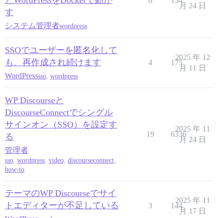
とWordPressをDockerで動か
0
154
月 24 日
す
システム管理者
wordpress
SSOでユーザーを匿名化して
2025 年 12
も、再作成され続けます
4
175
月 11 日
WordPress
sso
,
wordpress
WP Discourseと
DiscourseConnectでシングル
サインオン（SSO）を設定す
2025 年 11
19
6336
る
月 24 日
管理者
sso
,
wordpress
,
video
,
discourseconnect
,
how-to
テーマのWP Discourseでサイ
2025 年 11
トエディターが不足している
3
144
月 17 日