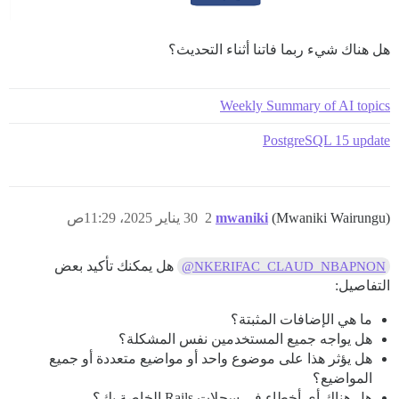
هل هناك شيء ربما فاتنا أثناء التحديث؟
Weekly Summary of AI topics
PostgreSQL 15 update
(Mwaniki Wairungu)
mwaniki
2
30 يناير 2025، 11:29ص
هل يمكنك تأكيد بعض
@NKERIFAC_CLAUD_NBAPNON
التفاصيل:
ما هي الإضافات المثبتة؟
هل يواجه جميع المستخدمين نفس المشكلة؟
هل يؤثر هذا على موضوع واحد أو مواضيع متعددة أو جميع
المواضيع؟
هل هناك أي أخطاء في سجلات Rails الخاصة بك؟