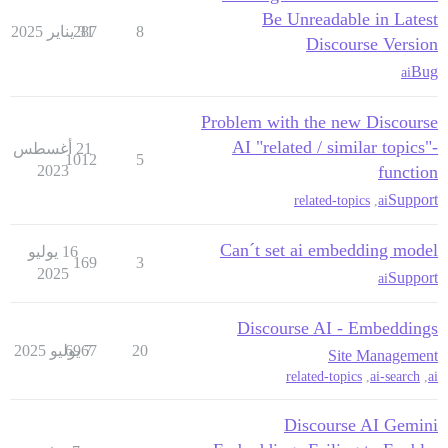
Be Unreadable in Latest
8
31 يناير 2025
287
Discourse Version
Bug
ai
Problem with the new Discourse
AI "related / similar topics"-
21 أغسطس
1012
5
2023
function
Support
related-topics
,
ai
Can´t set ai embedding model
16 يوليو
169
3
2025
Support
ai
Discourse AI - Embeddings
20
7 يوليو 2025
6967
Site Management
related-topics
,
ai-search
,
ai
Discourse AI Gemini