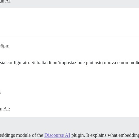
gin AI
:06pm
 sia configurato. Si tratta di un’impostazione piuttosto nuova e non mol
m
in AI:
beddings module of the
Discourse AI
plugin. It explains what embedding