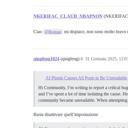
NKERIFAC_CLAUD_NBAPNON
(NKERIFA
Ciao
mi dispiace, non sono molto bravo co
@Roman
qingfeng1024
(qingfeng)
6
31 Gennaio 2025, 12:
AI Plugin Causes All Posts to Be Unreadable 
Hi Community, I’m writing to report a critical bug
and I’ve spent a lot of time isolating the cause. 
community became unreadable. When attempting to 
Basta disattivare quell’impostazione