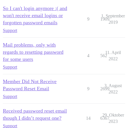
So I can't login anymore :( and
won't receive email logins or
1. September
9
1909
forgotten password emails
2019
Support
Mail problems, only with
regards to resetting password
11. April
4
562
for some users
2022
Support
Member Did Not Receive
3. August
Password Reset Email
9
2699
2022
Support
Received password reset email
29. Oktober
though I didn’t request one?
14
6367
2023
Support