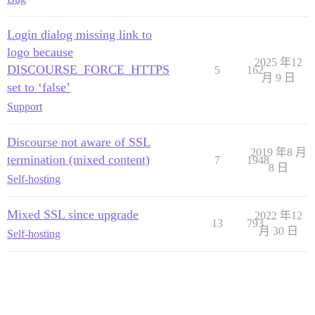
Login dialog missing link to
logo because
2025 年12
DISCOURSE_FORCE_HTTPS
5
162
月 9 日
set to ‘false’
Support
Discourse not aware of SSL
2019 年8 月
termination (mixed content)
7
1948
8 日
Self-hosting
Mixed SSL since upgrade
2022 年12
13
793
月 30 日
Self-hosting