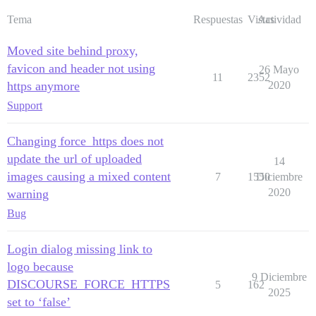
Tema
Respuestas
Vistas
Actividad
Moved site behind proxy,
favicon and header not using
26 Mayo
11
2352
https anymore
2020
Support
Changing force_https does not
update the url of uploaded
14
images causing a mixed content
7
1550
Diciembre
2020
warning
Bug
Login dialog missing link to
logo because
9 Diciembre
DISCOURSE_FORCE_HTTPS
5
162
2025
set to ‘false’