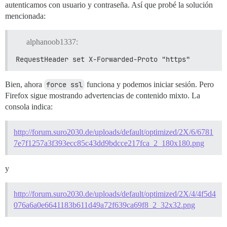
autenticamos con usuario y contraseña. Así que probé la solución
mencionada:
alphanoob1337:
RequestHeader set X-Forwarded-Proto "https"
Bien, ahora
force ssl
funciona y podemos iniciar sesión. Pero
Firefox sigue mostrando advertencias de contenido mixto. La
consola indica:
http://forum.suro2030.de/uploads/default/optimized/2X/6/6781
7e7f1257a3f393ecc85c43dd9bdcce217fca_2_180x180.png
y
http://forum.suro2030.de/uploads/default/optimized/2X/4/4f5d4
076a6a0e6641183b611d49a72f639ca69f8_2_32x32.png