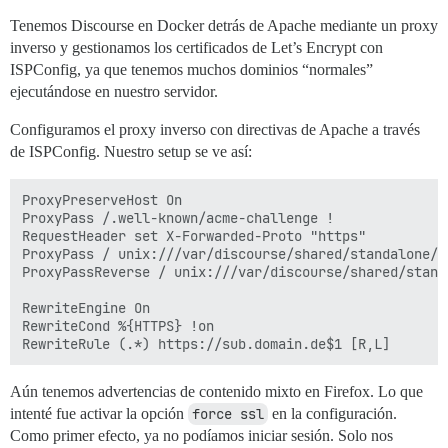
Tenemos Discourse en Docker detrás de Apache mediante un proxy
inverso y gestionamos los certificados de Let’s Encrypt con
ISPConfig, ya que tenemos muchos dominios “normales”
ejecutándose en nuestro servidor.
Configuramos el proxy inverso con directivas de Apache a través
de ISPConfig. Nuestro setup se ve así:
ProxyPreserveHost On

ProxyPass /.well-known/acme-challenge !

RequestHeader set X-Forwarded-Proto "https"

ProxyPass / unix:///var/discourse/shared/standalone/n
ProxyPassReverse / unix:///var/discourse/shared/stand
RewriteEngine On

RewriteCond %{HTTPS} !on

Aún tenemos advertencias de contenido mixto en Firefox. Lo que
intenté fue activar la opción
force ssl
en la configuración.
Como primer efecto, ya no podíamos iniciar sesión. Solo nos