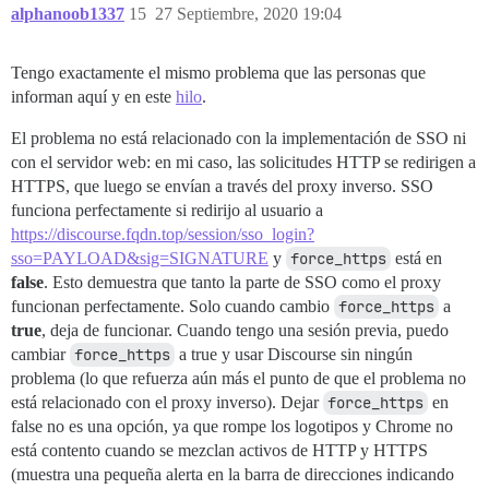
alphanoob1337
15
27 Septiembre, 2020 19:04
Tengo exactamente el mismo problema que las personas que
informan aquí y en este
hilo
.
El problema no está relacionado con la implementación de SSO ni
con el servidor web: en mi caso, las solicitudes HTTP se redirigen a
HTTPS, que luego se envían a través del proxy inverso. SSO
funciona perfectamente si redirijo al usuario a
https://discourse.fqdn.top/session/sso_login?
sso=PAYLOAD&sig=SIGNATURE
y
force_https
está en
false
. Esto demuestra que tanto la parte de SSO como el proxy
funcionan perfectamente. Solo cuando cambio
force_https
a
true
, deja de funcionar. Cuando tengo una sesión previa, puedo
cambiar
force_https
a true y usar Discourse sin ningún
problema (lo que refuerza aún más el punto de que el problema no
está relacionado con el proxy inverso). Dejar
force_https
en
false no es una opción, ya que rompe los logotipos y Chrome no
está contento cuando se mezclan activos de HTTP y HTTPS
(muestra una pequeña alerta en la barra de direcciones indicando