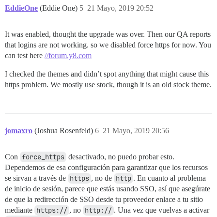
EddieOne
(Eddie One)
5
21 Mayo, 2019 20:52
It was enabled, thought the upgrade was over. Then our QA reports
that logins are not working. so we disabled force https for now. You
can test here
//forum.y8.com
I checked the themes and didn’t spot anything that might cause this
https problem. We mostly use stock, though it is an old stock theme.
jomaxro
(Joshua Rosenfeld)
6
21 Mayo, 2019 20:56
Con
force_https
desactivado, no puedo probar esto.
Dependemos de esa configuración para garantizar que los recursos
se sirvan a través de
https
, no de
http
. En cuanto al problema
de inicio de sesión, parece que estás usando SSO, así que asegúrate
de que la redirección de SSO desde tu proveedor enlace a tu sitio
mediante
https://
, no
http://
. Una vez que vuelvas a activar