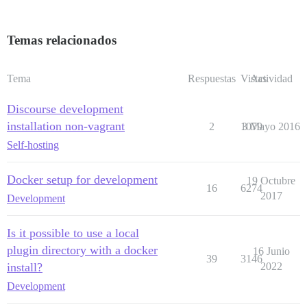
Temas relacionados
Tema
Respuestas
Vistas
Actividad
Discourse development
installation non-vagrant
2
1079
3 Mayo 2016
Self-hosting
Docker setup for development
19 Octubre
16
6274
2017
Development
Is it possible to use a local
plugin directory with a docker
16 Junio
39
3146
install?
2022
Development