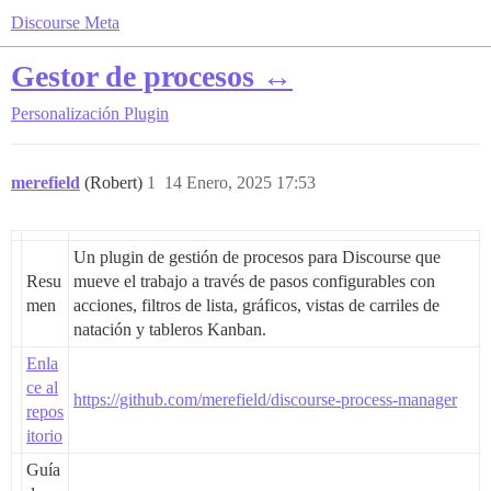
Discourse Meta
Gestor de procesos ↔
Personalización
Plugin
merefield
(Robert)
1
14 Enero, 2025 17:53
Un plugin de gestión de procesos para Discourse que
Resu
mueve el trabajo a través de pasos configurables con
men
acciones, filtros de lista, gráficos, vistas de carriles de
natación y tableros Kanban.
Enla
ce al
https://github.com/merefield/discourse-process-manager
repos
itorio
Guía