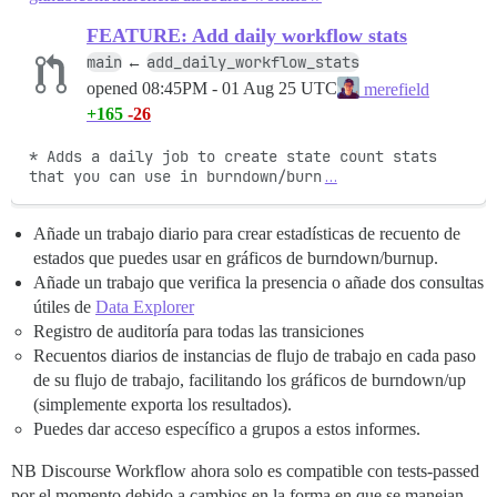
FEATURE: Add daily workflow stats
main
add_daily_workflow_stats
←
opened
08:45PM - 01 Aug 25 UTC
merefield
+165
-26
* Adds a daily job to create state count stats 
that you can use in burndown/burn
…
Añade un trabajo diario para crear estadísticas de recuento de
estados que puedes usar en gráficos de burndown/burnup.
Añade un trabajo que verifica la presencia o añade dos consultas
útiles de
Data Explorer
Registro de auditoría para todas las transiciones
Recuentos diarios de instancias de flujo de trabajo en cada paso
de su flujo de trabajo, facilitando los gráficos de burndown/up
(simplemente exporta los resultados).
Puedes dar acceso específico a grupos a estos informes.
NB Discourse Workflow ahora solo es compatible con tests-passed
por el momento debido a cambios en la forma en que se manejan