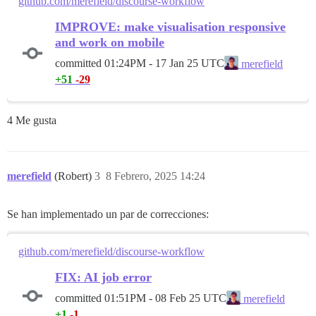
github.com/merefield/discourse-workflow
IMPROVE: make visualisation responsive
and work on mobile
committed
01:24PM - 17 Jan 25 UTC
merefield
+51
-29
4 Me gusta
merefield
(Robert)
3
8 Febrero, 2025 14:24
Se han implementado un par de correcciones:
github.com/merefield/discourse-workflow
FIX: AI job error
committed
01:51PM - 08 Feb 25 UTC
merefield
+1
-1