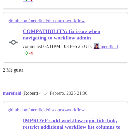
github.com/merefield/discourse-workflow
COMPATIBILITY: fix issue when
navigating to workflow admin
committed
02:11PM - 08 Feb 25 UTC
merefield
+0
-4
2 Me gusta
merefield
(Robert)
4
14 Febrero, 2025 21:30
github.com/merefield/discourse-workflow
IMPROVE: add workflow topic title link,
restrict additional workflow list columns to