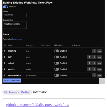
inténtalo:
@Thomas_Rother
github.com/merefield/discourse-workflow