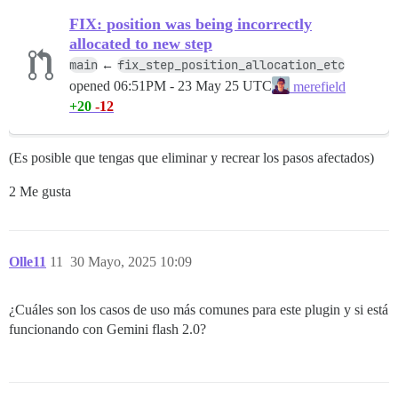
FIX: position was being incorrectly
allocated to new step
main
fix_step_position_allocation_etc
←
opened
06:51PM - 23 May 25 UTC
merefield
+20
-12
(Es posible que tengas que eliminar y recrear los pasos afectados)
2 Me gusta
Olle11
11
30 Mayo, 2025 10:09
¿Cuáles son los casos de uso más comunes para este plugin y si está
funcionando con Gemini flash 2.0?