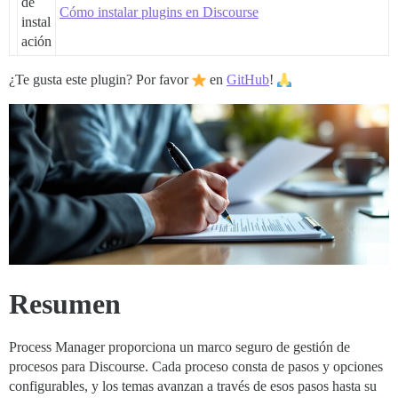
de
Cómo instalar plugins en Discourse
instal
ación
¿Te gusta este plugin? Por favor
en
GitHub
!
Resumen
Process Manager proporciona un marco seguro de gestión de
procesos para Discourse. Cada proceso consta de pasos y opciones
configurables, y los temas avanzan a través de esos pasos hasta su