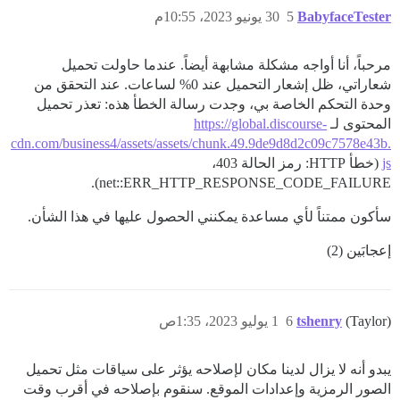
BabyfaceTester
5
30 يونيو 2023، 10:55م
مرحباً، أنا أواجه مشكلة مشابهة أيضاً. عندما حاولت تحميل
شعاراتي، ظل إشعار التحميل عند 0% لساعات. عند التحقق من
وحدة التحكم الخاصة بي، وجدت رسالة الخطأ هذه: تعذر تحميل
المحتوى لـ
https://global.discourse-
cdn.com/business4/assets/assets/chunk.49.9de9d8d2c09c7578e43b.
js
(خطأ HTTP: رمز الحالة 403،
net::ERR_HTTP_RESPONSE_CODE_FAILURE).
سأكون ممتناً لأي مساعدة يمكنني الحصول عليها في هذا الشأن.
إعجابَين (2)
(Taylor)
tshenry
6
1 يوليو 2023، 1:35ص
يبدو أنه لا يزال لدينا مكان لإصلاحه يؤثر على سياقات مثل تحميل
الصور الرمزية وإعدادات الموقع. سنقوم بإصلاحه في أقرب وقت