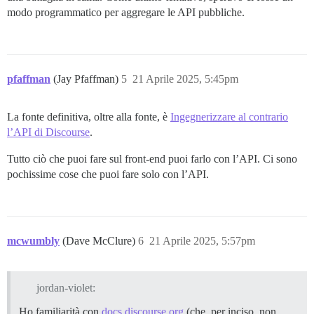
modo programmatico per aggregare le API pubbliche.
pfaffman
(Jay Pfaffman)
5
21 Aprile 2025, 5:45pm
La fonte definitiva, oltre alla fonte, è
Ingegnerizzare al contrario
l’API di Discourse
.
Tutto ciò che puoi fare sul front-end puoi farlo con l’API. Ci sono
pochissime cose che puoi fare solo con l’API.
mcwumbly
(Dave McClure)
6
21 Aprile 2025, 5:57pm
jordan-violet:
Ho familiarità con
docs.discourse.org
(che, per inciso, non