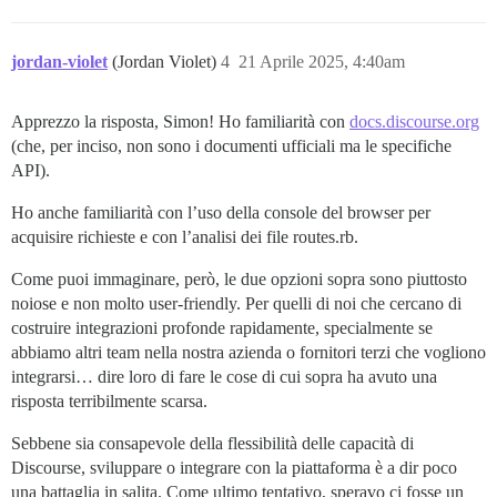
jordan-violet
(Jordan Violet)
4
21 Aprile 2025, 4:40am
Apprezzo la risposta, Simon! Ho familiarità con
docs.discourse.org
(che, per inciso, non sono i documenti ufficiali ma le specifiche
API).
Ho anche familiarità con l’uso della console del browser per
acquisire richieste e con l’analisi dei file routes.rb.
Come puoi immaginare, però, le due opzioni sopra sono piuttosto
noiose e non molto user-friendly. Per quelli di noi che cercano di
costruire integrazioni profonde rapidamente, specialmente se
abbiamo altri team nella nostra azienda o fornitori terzi che vogliono
integrarsi… dire loro di fare le cose di cui sopra ha avuto una
risposta terribilmente scarsa.
Sebbene sia consapevole della flessibilità delle capacità di
Discourse, sviluppare o integrare con la piattaforma è a dir poco
una battaglia in salita. Come ultimo tentativo, speravo ci fosse un