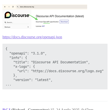
https://docs.discourse.org/openapi.json
{

  "openapi": "3.1.0",

  "info": {

    "title": "Discourse API Documentation",

    "x-logo": {

      "url": "https://docs.discourse.org/logo.svg"

    },

    "version": "latest",

RGJ
(Richard - Communiteq)
15
24 Aprile 2025, 9:47pm