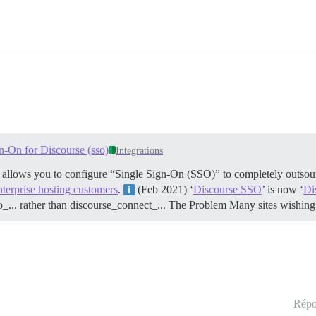
n-On for Discourse (sso)
Integrations
t allows you to configure “Single Sign-On (SSO)” to completely outsour
nterprise hosting customers
.
(Feb 2021) ‘
Discourse SSO
’ is now ‘
Di
o_... rather than discourse_connect_...
The Problem Many sites wishing 
Répo