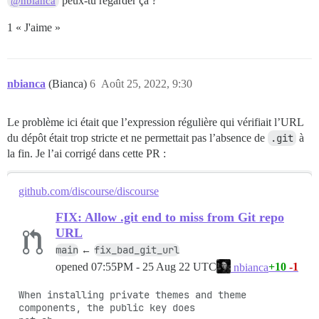
peux-tu regarder ça ?
@nbianca
1 « J'aime »
nbianca
(Bianca)
6
Août 25, 2022, 9:30
Le problème ici était que l’expression régulière qui vérifiait l’URL
du dépôt était trop stricte et ne permettait pas l’absence de
.git
à
la fin. Je l’ai corrigé dans cette PR :
github.com/discourse/discourse
FIX: Allow .git end to miss from Git repo
URL
main
fix_bad_git_url
←
opened
07:55PM - 25 Aug 22 UTC
+10
-1
nbianca
When installing private themes and theme 
components, the public key does
