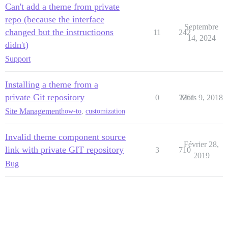
Can't add a theme from private
repo (because the interface
Septembre
changed but the instructioons
11
242
14, 2024
didn't)
Support
Installing a theme from a
private Git repository
0
7261
Mars 9, 2018
Site Management
how-to
,
customization
Invalid theme component source
Février 28,
link with private GIT repository
3
710
2019
Bug