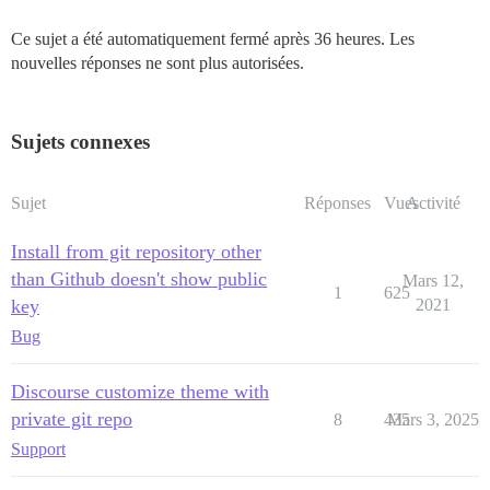
Ce sujet a été automatiquement fermé après 36 heures. Les
nouvelles réponses ne sont plus autorisées.
Sujets connexes
Sujet
Réponses
Vues
Activité
Install from git repository other
than Github doesn't show public
Mars 12,
1
625
key
2021
Bug
Discourse customize theme with
private git repo
8
435
Mars 3, 2025
Support