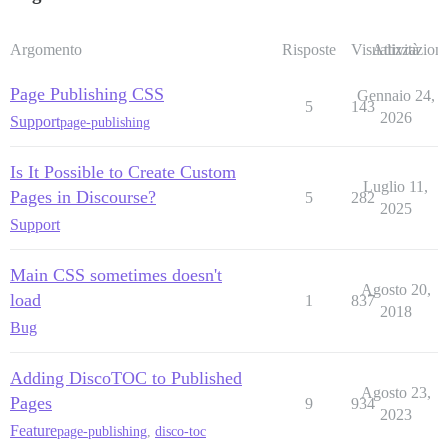
Argomento
Risposte
Visualizzazioni
Attività
Page Publishing CSS
Gennaio 24,
5
143
2026
Support
page-publishing
Is It Possible to Create Custom
Luglio 11,
Pages in Discourse?
5
282
2025
Support
Main CSS sometimes doesn't
Agosto 20,
load
1
837
2018
Bug
Adding DiscoTOC to Published
Agosto 23,
Pages
9
934
2023
Feature
page-publishing
,
disco-toc