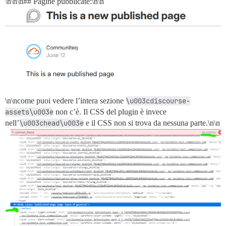
\n\n\n## Pagine pubblicate:\n\n
\n\ncome puoi vedere l’intera sezione
\u003cdiscourse-
assets\u003e
non c’è. Il CSS del plugin è invece
nell’
\u003chead\u003e
e il CSS non si trova da nessuna parte.\n\n