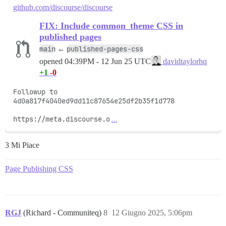
github.com/discourse/discourse
FIX: Include common_theme CSS in
published pages
main
published-pages-css
←
opened
04:39PM - 12 Jun 25 UTC
davidtaylorhq
+1
-0
Followup to 
4d0a817f4040ed9dd11c87654e25df2b35f1d778

https://meta.discourse.o
…
3 Mi Piace
Page Publishing CSS
RGJ
(Richard - Communiteq)
8
12 Giugno 2025, 5:06pm