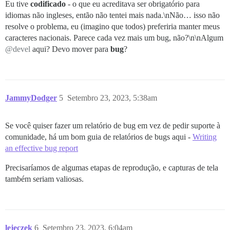
Eu tive
codificado
- o que eu acreditava ser obrigatório para
idiomas não ingleses, então não tentei mais nada.\nNão… isso não
resolve o problema, eu (imagino que todos) preferiria manter meus
caracteres nacionais. Parece cada vez mais um bug, não?\n\nAlgum
@devel
aqui? Devo mover para
bug
?
JammyDodger
5
Setembro 23, 2023, 5:38am
Se você quiser fazer um relatório de bug em vez de pedir suporte à
comunidade, há um bom guia de relatórios de bugs aqui -
Writing
an effective bug report
Precisaríamos de algumas etapas de reprodução, e capturas de tela
também seriam valiosas.
lejeczek
6
Setembro 23, 2023, 6:04am