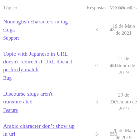
Tópico
Respostas
Visualizações
Atividade
Nonenglish characters in tag
19 de Maio
slugs
3
481
de 2021
Support
Topic with Japanese in URL
21 de
doesn't redirect if URL doesn't
71
4816
Outubro de
perfectly match
2019
Bug
Discourse slugs aren't
29 de
transliterated
3
777
Dezembro de
2019
Feature
Arabic character don’t show up
26 de Maio
in url
3
550
de 2019