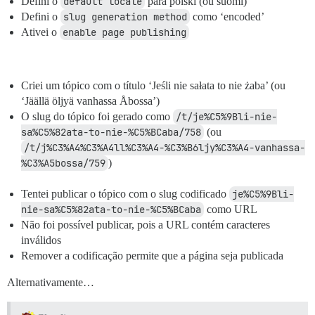
Defini o
default locale
para polski (ou suomi)
Defini o
slug generation method
como ‘encoded’
Ativei o
enable page publishing
Criei um tópico com o título ‘Jeśli nie sałata to nie żaba’ (ou
‘Jäällä öljyä vanhassa Åbossa’)
O slug do tópico foi gerado como
/t/je%C5%9Bli-nie-
sa%C5%82ata-to-nie-%C5%BCaba/758
(ou
/t/j%C3%A4%C3%A4ll%C3%A4-%C3%B6ljy%C3%A4-vanhassa-
%C3%A5bossa/759
)
Tentei publicar o tópico com o slug codificado
je%C5%9Bli-
nie-sa%C5%82ata-to-nie-%C5%BCaba
como URL
Não foi possível publicar, pois a URL contém caracteres
inválidos
Remover a codificação permite que a página seja publicada
Alternativamente…