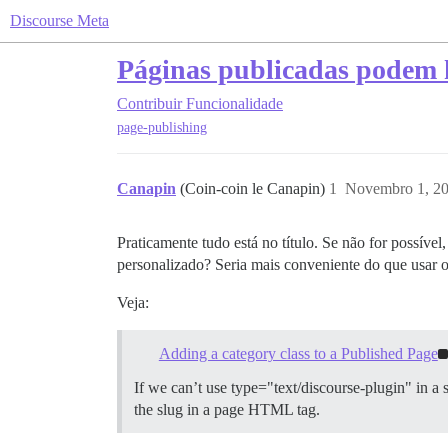
Discourse Meta
Páginas publicadas podem h
Contribuir
Funcionalidade
page-publishing
Canapin
(Coin-coin le Canapin)
1
Novembro 1, 20
Praticamente tudo está no título. Se não for possív
personalizado? Seria mais conveniente do que usa
Veja:
Adding a category class to a Published Page
If we can’t use type="text/discourse-plugin" in a 
the slug in a page HTML tag.