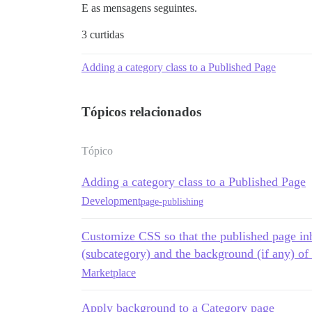
E as mensagens seguintes.
3 curtidas
Adding a category class to a Published Page
Tópicos relacionados
Tópico
Adding a category class to a Published Page
Development
page-publishing
Customize CSS so that the published page inh
(subcategory) and the background (if any) of 
Marketplace
Apply background to a Category page