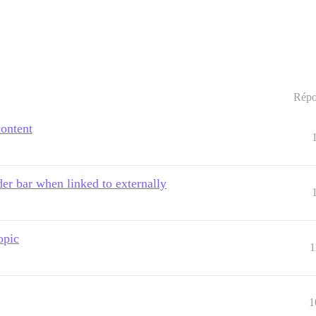
Répo
content
der bar when linked to externally
opic
1
1