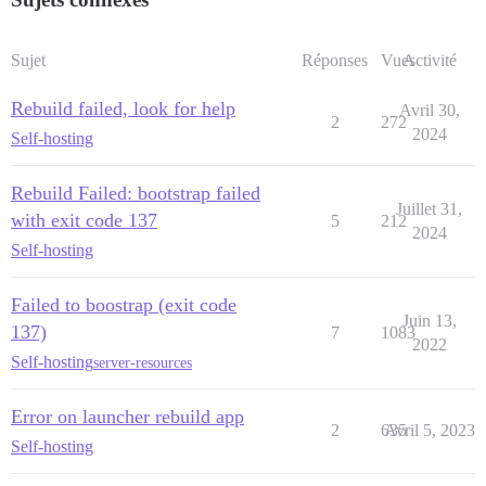
Sujet
Réponses
Vues
Activité
Rebuild failed, look for help
Avril 30,
2
272
2024
Self-hosting
Rebuild Failed: bootstrap failed
Juillet 31,
with exit code 137
5
212
2024
Self-hosting
Failed to boostrap (exit code
Juin 13,
137)
7
1083
2022
Self-hosting
server-resources
Error on launcher rebuild app
2
635
Avril 5, 2023
Self-hosting