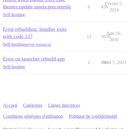
Février 5,
themes:update assets:precompile
6
456
2024
Self-hosting
Error rebuilding, bundler exits
Juin 26,
with code 137
12
5656
2016
Self-hosting
server-resources
Error on launcher rebuild app
2
635
Avril 5, 2023
Self-hosting
Accueil
Catégories
Lignes directrices
Conditions générales d'utilisation
Politique de confidentialité