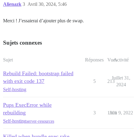
Alienazk
3
Avril 30, 2024, 5:46
Merci ! J’essaierai d’ajouter plus de swap.
Sujets connexes
Sujet
Réponses
Vues
Activité
Rebuild Failed: bootstrap failed
Juillet 31,
with exit code 137
5
213
2024
Self-hosting
Pups ExecError while
rebuilding
3
1301
Juin 9, 2022
Self-hosting
server-resources
Killed when bundle exec rake