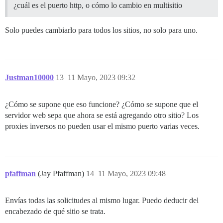
¿cuál es el puerto http, o cómo lo cambio en multisitio
  before_bundle_exec:

    - file:

        path: $home/config/multisite.yml

Solo puedes cambiarlo para todos los sitios, no solo para uno.
        contents: |

         multisite:

           adapter: postgresql

           database: discourse_rubyhub

           pool: 25

Justman10000
13
11 Mayo, 2023 09:32
           timeout: 5000

           db_id: 2

           host_names:

¿Cómo se supone que eso funcione? ¿Cómo se supone que el
             - rubyhub.store

servidor web sepa que ahora se está agregando otro sitio? Los
proxies inversos no pueden usar el mismo puerto varias veces.
  after_bundle_exec:

pfaffman
(Jay Pfaffman)
14
11 Mayo, 2023 09:48
Envías todas las solicitudes al mismo lugar. Puedo deducir del
encabezado de qué sitio se trata.