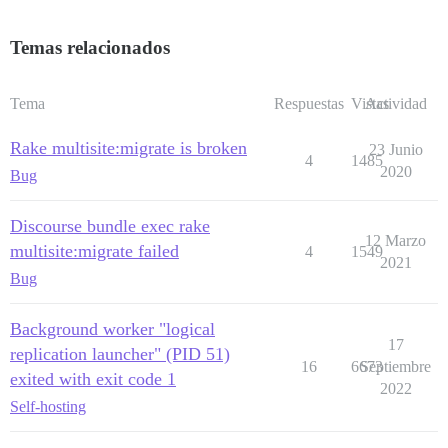
Temas relacionados
Tema
Respuestas
Vistas
Actividad
Rake multisite:migrate is broken
23 Junio
4
1485
2020
Bug
Discourse bundle exec rake
12 Marzo
multisite:migrate failed
4
1549
2021
Bug
Background worker "logical
17
replication launcher" (PID 51)
16
6673
Septiembre
exited with exit code 1
2022
Self-hosting