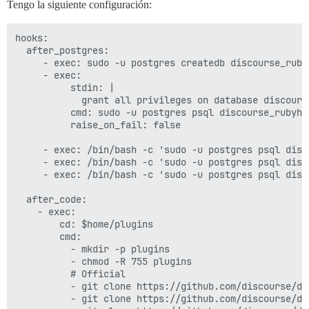
Tengo la siguiente configuración:
hooks:

  after_postgres:

     - exec: sudo -u postgres createdb discourse_rubyh
     - exec:

          stdin: |

            grant all privileges on database discours
          cmd: sudo -u postgres psql discourse_rubyhub
          raise_on_fail: false

     - exec: /bin/bash -c 'sudo -u postgres psql disc
     - exec: /bin/bash -c 'sudo -u postgres psql disc
     - exec: /bin/bash -c 'sudo -u postgres psql disc
  after_code:

    - exec:

        cd: $home/plugins

        cmd:

          - mkdir -p plugins

          - chmod -R 755 plugins

          # Official

          - git clone https://github.com/discourse/doc
          - git clone https://github.com/discourse/di