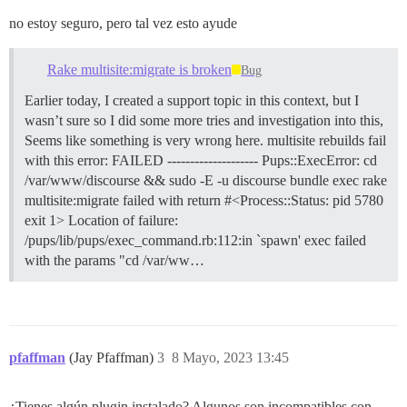
no estoy seguro, pero tal vez esto ayude
Rake multisite:migrate is broken
Bug
Earlier today, I created a support topic in this context, but I
wasn’t sure so I did some more tries and investigation into this,
Seems like something is very wrong here. multisite rebuilds fail
with this error: FAILED -------------------- Pups::ExecError: cd
/var/www/discourse && sudo -E -u discourse bundle exec rake
multisite:migrate failed with return #<Process::Status: pid 5780
exit 1> Location of failure:
/pups/lib/pups/exec_command.rb:112:in `spawn' exec failed
with the params "cd /var/ww…
pfaffman
(Jay Pfaffman)
3
8 Mayo, 2023 13:45
¿Tienes algún plugin instalado? Algunos son incompatibles con