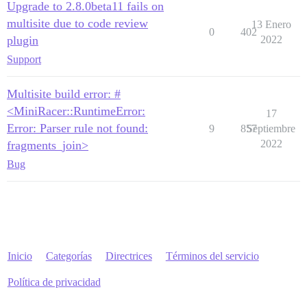
Upgrade to 2.8.0beta11 fails on
multisite due to code review
13 Enero
0
402
plugin
2022
Support
Multisite build error: #
<MiniRacer::RuntimeError:
17
Error: Parser rule not found:
9
857
Septiembre
2022
fragments_join>
Bug
Inicio
Categorías
Directrices
Términos del servicio
Política de privacidad