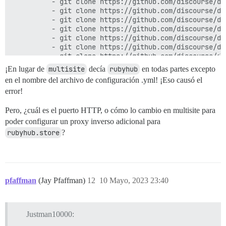
          - git clone https://github.com/discourse/dis
          - git clone https://github.com/discourse/di
          - git clone https://github.com/discourse/di
          - git clone https://github.com/discourse/di
          - git clone https://github.com/discourse/di
          - git clone https://github.com/discourse/di
          - git clone https://github.com/discourse/di
          - git clone https://github.com/discourse/di
¡En lugar de
multisite
decía
rubyhub
en todas partes excepto
          - git clone https://github.com/discourse/dis
en el nombre del archivo de configuración .yml! ¡Eso causó el
          - git clone https://github.com/discourse/di
error!
          - git clone https://github.com/discourse/di
          - git clone https://github.com/discourse/dis
Pero, ¿cuál es el puerto HTTP, o cómo lo cambio en multisite para
          - git clone https://github.com/discourse/di
          - git clone https://github.com/discourse/di
poder configurar un proxy inverso adicional para
          - git clone https://github.com/discourse/di
rubyhub.store
?
          # Paviliondev

          - git clone https://github.com/paviliondev/
          - git clone https://github.com/paviliondev/
          - git clone https://github.com/paviliondev/
          - git clone https://github.com/paviliondev/d
pfaffman
(Jay Pfaffman)
12
10 Mayo, 2023 23:40
          - git clone https://github.com/paviliondev/
          - git clone https://github.com/paviliondev/
          - git clone https://github.com/paviliondev/
          # Coopcreds

Justman10000:
          - git clone https://github.com/coopcreds/di