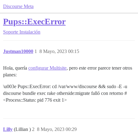
Discourse Meta
Pups::ExecError
Soporte
Instalación
Justman10000
1
8 Mayo, 2023 00:15
Hola, quería
configurar Multisite
, pero este error parece tener otros
planes:
\u003e Pups::ExecError: cd /var/www/discourse && sudo -E -u
discourse bundle exec rake otherside:migrate falló con retorno #
<Process::Status: pid 776 exit 1>
Lilly
(Lillian )
2
8 Mayo, 2023 00:29