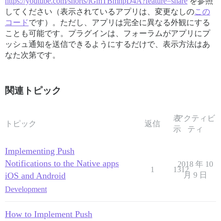
https://youtube.com/shorts/iGmTBmhpD4A?feature=share
を参照
してください（表示されているアプリは、変更なしの
この
コード
です）。ただし、アプリは完全に異なる外観にする
ことも可能です。プラグインは、フォーラムがアプリにプ
ッシュ通知を送信できるようにするだけで、表示方法はあ
なた次第です。
関連トピック
表
アクティビ
トピック
返信
示
ティ
Implementing Push
Notifications to the Native apps
2018 年 10
1
1312
iOS and Android
月 9 日
Development
How to Implement Push