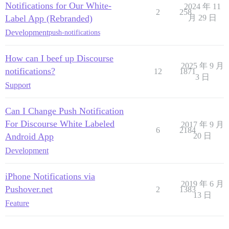
Notifications for Our White-
2024 年 11
2
258
Label App (Rebranded)
月 29 日
Development
push-notifications
How can I beef up Discourse
2025 年 9 月
notifications?
12
1871
3 日
Support
Can I Change Push Notification
For Discourse White Labeled
2017 年 9 月
6
2184
Android App
20 日
Development
iPhone Notifications via
2019 年 6 月
Pushover.net
2
1383
13 日
Feature