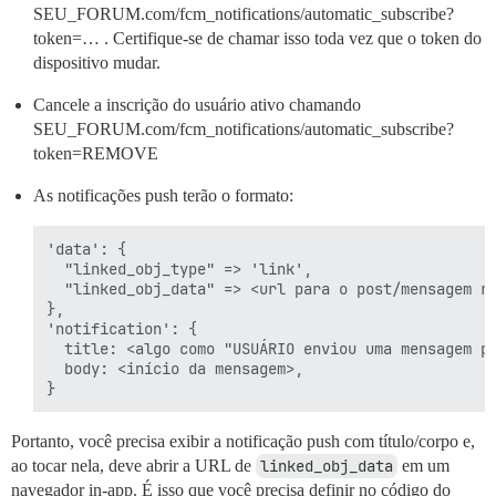
SEU_FORUM.com/fcm_notifications/automatic_subscribe?
token=… . Certifique-se de chamar isso toda vez que o token do
dispositivo mudar.
Cancele a inscrição do usuário ativo chamando
SEU_FORUM.com/fcm_notifications/automatic_subscribe?
token=REMOVE
As notificações push terão o formato:
'data': {

  "linked_obj_type" => 'link',

  "linked_obj_data" => <url para o post/mensagem re
},

'notification': {

  title: <algo como "USUÁRIO enviou uma mensagem pr
  body: <início da mensagem>,

Portanto, você precisa exibir a notificação push com título/corpo e,
ao tocar nela, deve abrir a URL de
linked_obj_data
em um
navegador in-app. É isso que você precisa definir no código do