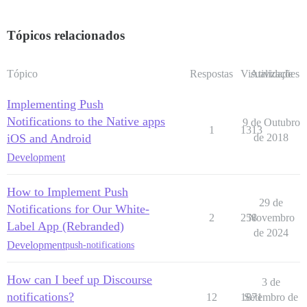
Tópicos relacionados
Tópico
Respostas
Visualizações
Atividade
Implementing Push
Notifications to the Native apps
9 de Outubro
1
1313
iOS and Android
de 2018
Development
How to Implement Push
29 de
Notifications for Our White-
2
258
Novembro
Label App (Rebranded)
de 2024
Development
push-notifications
How can I beef up Discourse
3 de
notifications?
12
1871
Setembro de