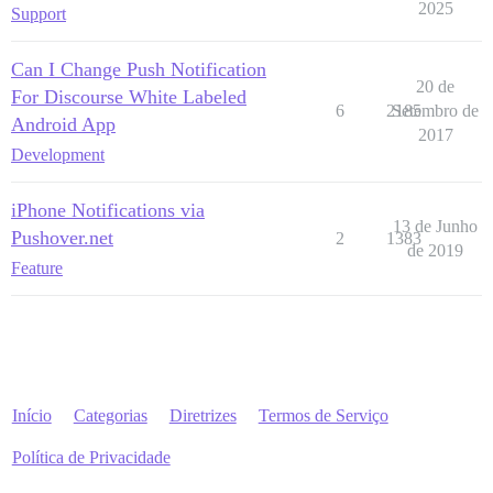
2025
Support
Can I Change Push Notification
20 de
For Discourse White Labeled
6
2185
Setembro de
Android App
2017
Development
iPhone Notifications via
13 de Junho
Pushover.net
2
1383
de 2019
Feature
Início
Categorias
Diretrizes
Termos de Serviço
Política de Privacidade