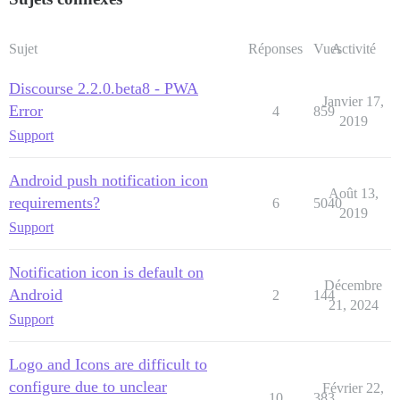
Sujet
Réponses
Vues
Activité
Discourse 2.2.0.beta8 - PWA
Janvier 17,
Error
4
859
2019
Support
Android push notification icon
Août 13,
requirements?
6
5040
2019
Support
Notification icon is default on
Décembre
Android
2
144
21, 2024
Support
Logo and Icons are difficult to
configure due to unclear
Février 22,
10
383