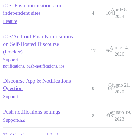
iOS: Push notifications for
Aprile 8,
independent sites
4
1041
2023
Feature
iOS/Android Push Notifications
on Self-Hosted Discourse
Aprile 14,
17
567
(Docker)
2026
Support
notifications
,
push-notifications
,
ios
Discourse App & Notifications
Giugno 21,
Question
9
1914
2020
Support
Push notifications settings
Gennaio 19,
8
3135
2023
Support
chat